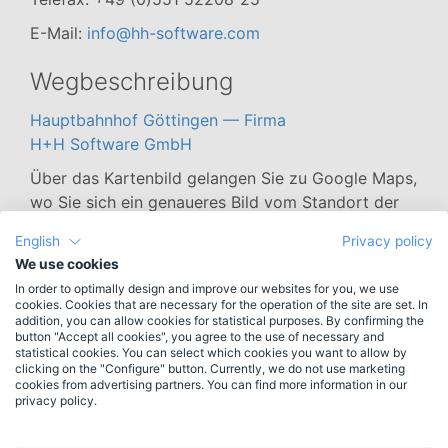
E-Mail:
info@hh-software.com
Wegbeschreibung
Hauptbahnhof Göttingen — Firma
H+H Software GmbH
Über das Kartenbild gelangen Sie zu Google Maps,
wo Sie sich ein genaueres Bild vom Standort der
Firma machen können.
English
Privacy policy
We use cookies
In order to optimally design and improve our websites for you, we use
cookies. Cookies that are necessary for the operation of the site are set. In
addition, you can allow cookies for statistical purposes. By confirming the
Sie haben Vorschläge für Verbesserungen, Kritik
button "Accept all cookies", you agree to the use of necessary and
oder Lob?
statistical cookies. You can select which cookies you want to allow by
clicking on the "Configure" button. Currently, we do not use marketing
cookies from advertising partners. You can find more information in our
Die Adresse
info@hh-software.com
ist der richtige
privacy policy.
Anlaufpunkt.